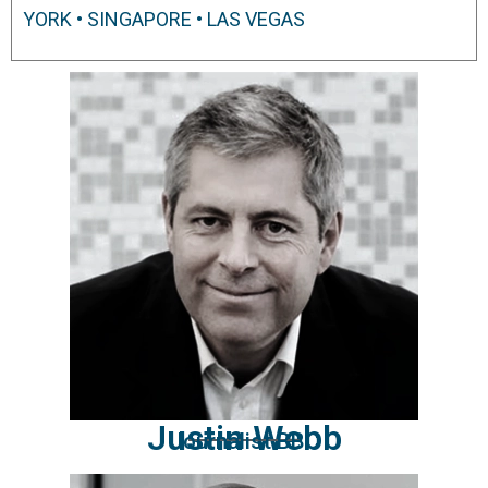
YORK
•
SINGAPORE
•
LAS VEGAS
Justin Webb
Journalist BBC