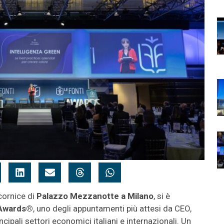
 cornice di
Palazzo Mezzanotte a Milano
, si è
 Awards®
, uno degli appuntamenti più attesi da CEO,
cipali settori economici italiani e internazionali. Un