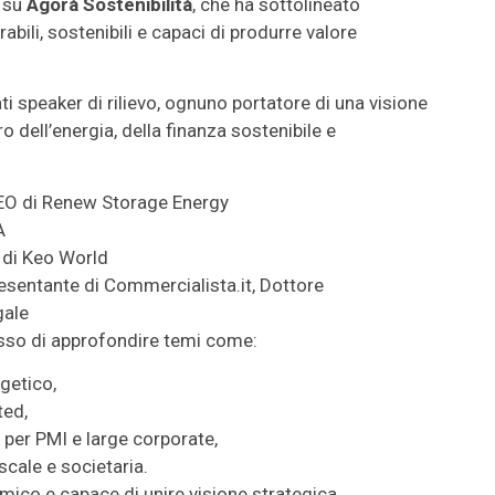
 su
Agorà Sostenibilità
, che ha sottolineato
abili, sostenibili e capaci di produrre valore
ti speaker di rilievo, ognuno portatore di una visione
dell’energia, della finanza sostenibile e
CEO di Renew Storage Energy
GA
 di Keo World
esentante di Commercialista.it, Dottore
gale
sso di approfondire temi come:
rgetico,
ted,
e per PMI e large corporate,
scale e societaria.
amico e capace di unire visione strategica,