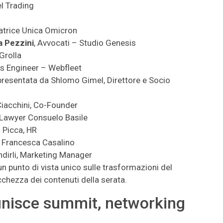
el Trading
atrice Unica Omicron
a Pezzini
, Avvocati – Studio Genesis
 Grolla
les Engineer – Webfleet
resentata da Shlomo Gimel, Direttore e Socio
iacchini, Co-Founder
 Lawyer Consuelo Basile
a Picca, HR
O Francesca Casalino
ndirli, Marketing Manager
n punto di vista unico sulle trasformazioni del
icchezza dei contenuti della serata.
 unisce summit, networking