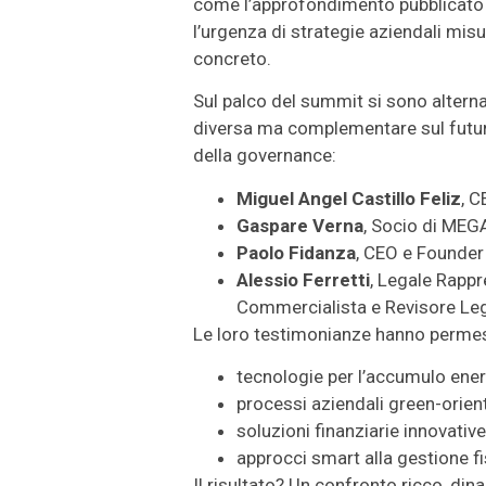
come l’approfondimento pubblicato
l’urgenza di strategie aziendali misur
concreto.
Sul palco del summit si sono alterna
diversa ma complementare sul futuro 
della governance:
Miguel Angel Castillo Feliz
, 
Gaspare Verna
, Socio di ME
Paolo Fidanza
, CEO e Founder
Alessio Ferretti
, Legale Rappr
Commercialista e Revisore Le
Le loro testimonianze hanno perme
tecnologie per l’accumulo ene
processi aziendali green-orien
soluzioni finanziarie innovativ
approcci smart alla gestione fi
Il risultato? Un confronto ricco, din