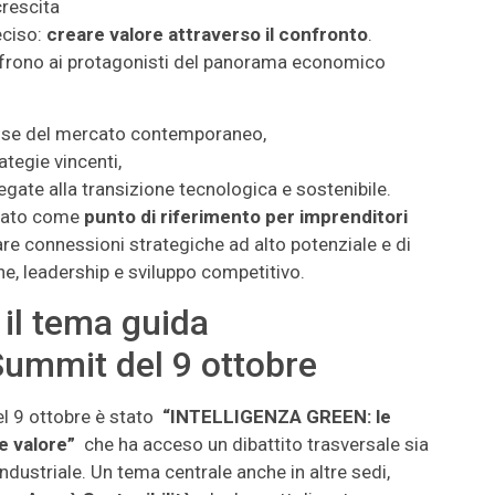
crescita
eciso:
creare valore attraverso il confronto
.
offrono ai protagonisti del panorama economico
esse del mercato contemporaneo,
ategie vincenti,
legate alla transizione tecnologica e sostenibile.
rmato come
punto di riferimento per imprenditori
are connessioni strategiche ad alto potenziale e di
one, leadership e sviluppo competitivo.
 il tema guida
Summit del 9 ottobre
el 9 ottobre è stato
“INTELLIGENZA GREEN: le
e valore”
che ha acceso un dibattito trasversale sia
ndustriale. Un tema centrale anche in altre sedi,