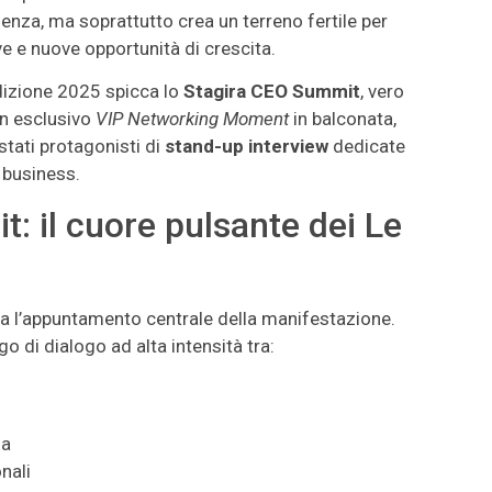
enza, ma soprattutto crea un terreno fertile per
ive e nuove opportunità di crescita.
edizione 2025 spicca lo
Stagira CEO Summit
, vero
un esclusivo
VIP Networking Moment
in balconata,
tati protagonisti di
stand-up interview
dedicate
o business.
: il cuore pulsante dei Le
a l’appuntamento centrale della manifestazione.
o di dialogo ad alta intensità tra:
za
onali