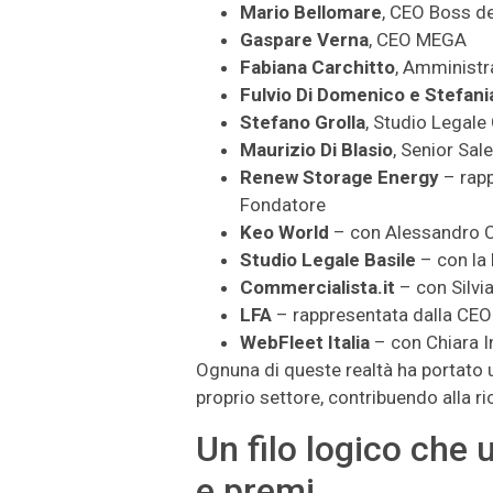
Mario Bellomare
, CEO Boss d
Gaspare Verna
, CEO MEGA
Fabiana Carchitto
, Amministr
Fulvio Di Domenico e Stefani
Stefano Grolla
, Studio Legale
Maurizio Di Blasio
, Senior Sa
Renew Storage Energy
– rapp
Fondatore
Keo World
– con Alessandro C
Studio Legale Basile
– con la
Commercialista.it
– con Silvi
LFA
– rappresentata dalla CE
WebFleet Italia
– con Chiara I
Ognuna di queste realtà ha portato u
proprio settore, contribuendo alla r
Un filo logico che
e premi